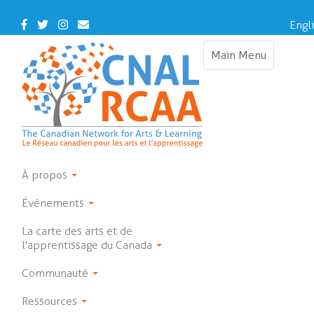
Skip
to
Facebook
Twitter
Instagram
Contact
Engl
main
Us
content
Main Menu
Toggle
navigation
À propos
Événements
La carte des arts et de
l'apprentissage du Canada
Communauté
Ressources