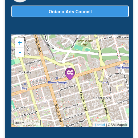
Ontario Arts Council
+
-
300 m
Leaflet
| OSM Mapnik