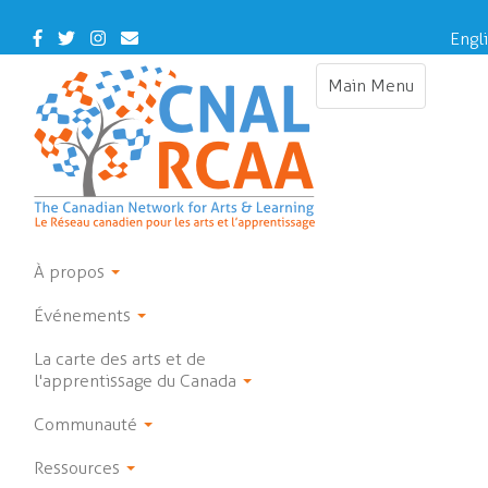
Skip
to
Facebook
Twitter
Instagram
Contact
Engl
main
Us
content
Main Menu
Toggle
navigation
À propos
Événements
La carte des arts et de
l'apprentissage du Canada
Communauté
Ressources