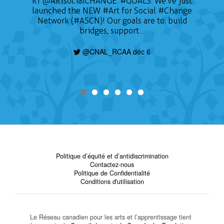
RT
@ARTsocialCHANGE
:
#GOALS
: We've just
launched the NEW
#Art
for Social
#Change
Network (#ASCN)! Our goals are to: build
bridges, support…
@CNAL_RCAA déc 6
Politique d’équité et d’antidiscrimination
Contactez-nous
Politique de Confidentialité
Conditions d'utilisation
Le Réseau canadien pour les arts et l’apprentissage tient