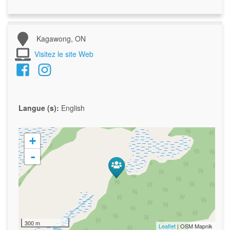
Kagawong, ON
Visitez le site Web
Langue (s):
English
+
-
300 m
Leaflet
| OSM Mapnik