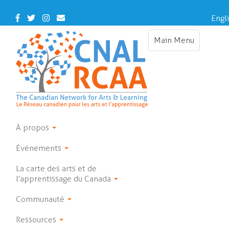
Skip
to
Facebook
Twitter
Instagram
Contact
Engl
main
Us
content
Main Menu
Toggle
navigation
À propos
Événements
La carte des arts et de
l'apprentissage du Canada
Communauté
Ressources