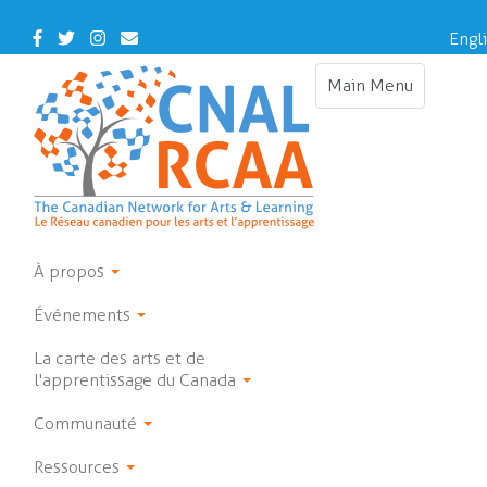
Skip
to
Facebook
Twitter
Instagram
Contact
Engl
main
Us
content
Main Menu
Toggle
navigation
À propos
Événements
La carte des arts et de
l'apprentissage du Canada
Communauté
Ressources