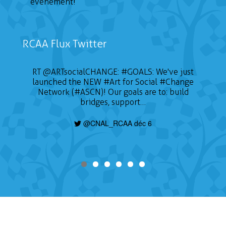
événement!
RCAA Flux Twitter
RT
@ARTsocialCHANGE
:
#GOALS
: We've just
launched the NEW
#Art
for Social
#Change
Network (#ASCN)! Our goals are to: build
bridges, support…
@CNAL_RCAA déc 6