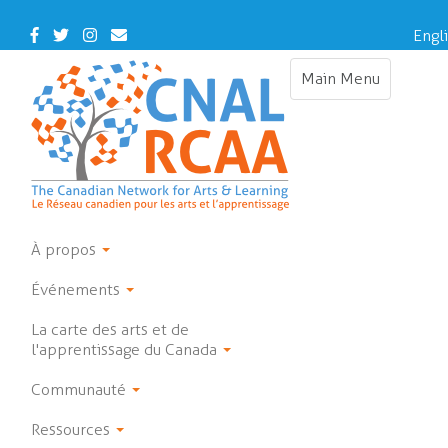
Skip
to
Facebook
Twitter
Instagram
Contact
Engl
main
Us
content
Main Menu
Toggle
navigation
À propos
Événements
La carte des arts et de
l'apprentissage du Canada
Communauté
Ressources