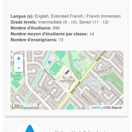
Langue (s):
English, Extended French / French Immersion
Grade levels:
Intermediate (9 - 10), Senior (11 - 12)
Nombre d'étudiants:
996
Nombre moyen d'étudiants par classe:
14
Nombre d'enseignants:
72
+
-
300 m
Leaflet
| OSM Mapnik