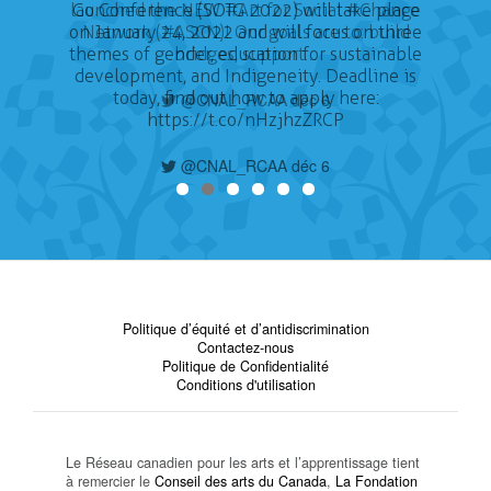
Go Conference (SOTG 2022) will take place
on January 24, 2022 and will focus on three
themes of gender, education for sustainable
development, and Indigeneity. Deadline is
today, find out how to apply here:
https://t.co/nHzjhzZRCP
@CNAL_RCAA déc 6
Politique d’équité et d’antidiscrimination
Contactez-nous
Politique de Confidentialité
Conditions d'utilisation
Le Réseau canadien pour les arts et l’apprentissage tient
à remercier le
Conseil des arts du Canada
,
La Fondation