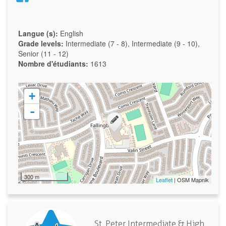
Langue (s):
English
Grade levels:
Intermediate (7 - 8), Intermediate (9 - 10),
Senior (11 - 12)
Nombre d'étudiants:
1613
+
-
300 m
Leaflet
| OSM Mapnik
St. Peter Intermediate & High