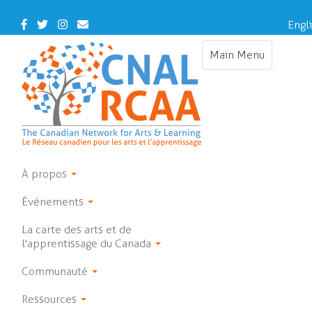
Skip
to
Facebook
Twitter
Instagram
Contact
Engl
main
Us
content
Main Menu
Toggle
navigation
À propos
Événements
La carte des arts et de
l'apprentissage du Canada
Communauté
Ressources