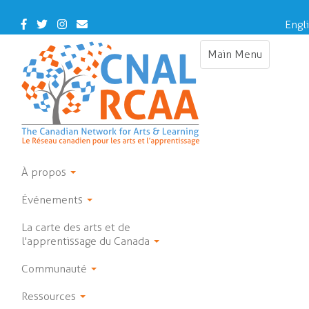
Skip
to
Facebook
Twitter
Instagram
Contact
Engl
main
Us
content
Main Menu
Toggle
navigation
À propos
Événements
La carte des arts et de
l'apprentissage du Canada
Communauté
Ressources