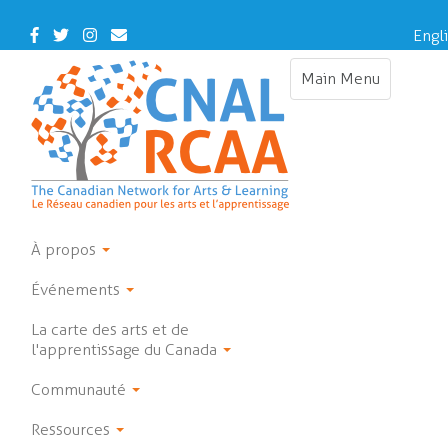
Skip
to
Facebook
Twitter
Instagram
Contact
Engl
main
Us
content
Main Menu
Toggle
navigation
À propos
Événements
La carte des arts et de
l'apprentissage du Canada
Communauté
Ressources