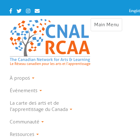
Skip
to
Facebook
Twitter
Instagram
Contact
Engli
main
Us
content
Main Menu
Toggle
navigation
À propos
Événements
La carte des arts et de
l'apprentissage du Canada
Communauté
Ressources