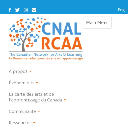
Skip
to
Facebook
Twitter
Instagram
Contact
Engli
main
Us
content
Main Menu
Toggle
navigation
À propos
Événements
La carte des arts et de
l'apprentissage du Canada
Communauté
Ressources