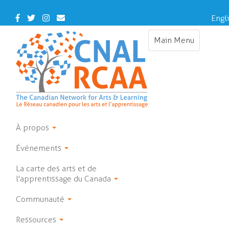
Skip
to
Facebook
Twitter
Instagram
Contact
Engl
main
Us
content
Main Menu
Toggle
navigation
À propos
Événements
La carte des arts et de
l'apprentissage du Canada
Communauté
Ressources