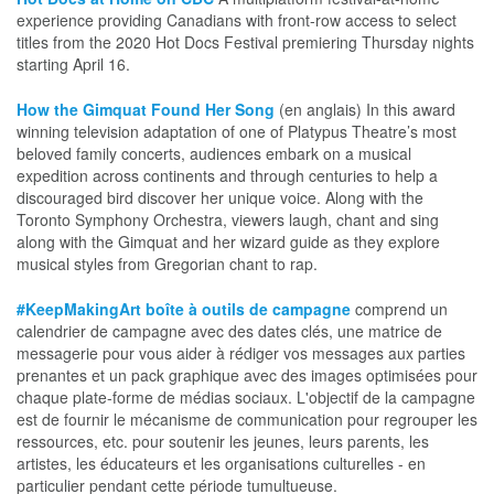
experience providing Canadians with front-row access to select
titles from the 2020 Hot Docs Festival premiering Thursday nights
starting April 16.
How the Gimquat Found Her Song
(en anglais) In this award
winning television adaptation of one of Platypus Theatre’s most
beloved family concerts, audiences embark on a musical
expedition across continents and through centuries to help a
discouraged bird discover her unique voice. Along with the
Toronto Symphony Orchestra, viewers laugh, chant and sing
along with the Gimquat and her wizard guide as they explore
musical styles from Gregorian chant to rap.
#KeepMakingArt boîte à outils de campagne
comprend un
calendrier de campagne avec des dates clés, une matrice de
messagerie pour vous aider à rédiger vos messages aux parties
prenantes et un pack graphique avec des images optimisées pour
chaque plate-forme de médias sociaux. L'objectif de la campagne
est de fournir le mécanisme de communication pour regrouper les
ressources, etc. pour soutenir les jeunes, leurs parents, les
artistes, les éducateurs et les organisations culturelles - en
particulier pendant cette période tumultueuse.