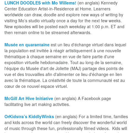
LUNCH DOODLES with Mo Willems!
(en anglais) Kennedy
Center Education Artist-in-Residence at Home. Learners
worldwide can draw, doodle and explore new ways of writing by
visiting Mo’s studio virtually once a day for the next few weeks.
New episodes will be posted each weekday at 1:00 p.m. ET and
then remain online to be streamed afterwards.
Musée en quarantaine
est un lieu d'échange virtuel dans lequel
la population est invitée à réagir artistiquement à une nouvelle
thématique à chaque semaine en vue de faire partie d'une
exposition virtuelle hebdomadaire. Tout au long de la semaine,
l'équipe du Musée d'art de Joliette (MAJ) partage des points de
vue et des trouvailles afin d'alimenter ce lieu d'échange en lien
avec la thématique. La créativité de toute la communauté est au
cœur de ce nouvel espace virtuel.
McGill Art Hive Initiative
(en anglais) A Facebook page
facilitating live art making activities.
OrKidstra’s KiddlyWinks
(en anglais) For a limited time, families
and kids across the world can freely discover the wonderful world
of music through these fun, professionally filmed videos. Kids will