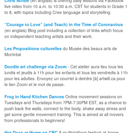
Chris Scribe
(en anglais) is offering daily lessons via Facebook
live video from 10 a.m. to 10:30 a.m. CST for students in Grade 1
to 8, with topics including Cree language and storytelling.
“Courage to Love” (and Teach) in the Time of Coronavirus
(en anglais) Blog post including a collection of links which focus
on independent teaching artists and their work.
Les Propositions culturelles
du Musée des beaux-arts de
Montréal
Doodle art challenge via Zoom
- Cet atelier aura lieu tous les
lundis et jeudis à 11h pour les enfants et tous les vendredis à 11h
pour les adultes. Envoyez un courriel à deirdre [à] artwill.ca pour
le lien Zoom et le mot de passe.
Frog in Hand Kitchen Dances
Online movement sessions on
Tuesdays and Thursdays from 7PM-7:30PM EST, as a chance to
push back the walls, connect to the body, shake away stress and
get some gentle movement training. This is aimed at all movers
from professionals to beginners!
Hot Docs at Home on CBC
A multiplatform festival-at-home