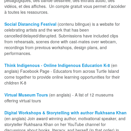
pédagogiques, des bande dessinée, des extraits audio, des
vidéos, et des affiches. Un compte gratuit vous permet d’accéder
à toutes les ressources.
Social Distancing Festival
(contenu bilingue) is a website for
celebrating artists and the work that has been
cancelled/delayed/disrupted. Submissions have included clips
from rehearsals, scenes done with cast-mates over webcam,
recordings from previous workshops, design plans, and
performances.
Think Indigenous - Online Indigenous Education K-8
(en
anglais) Facebook Page - Educators from across Turtle Island
come together to provide online learning opportunities for their
children K-8
Virtual Museum Tours
(en anglais) - A list of 12 museums
offering virtual tours
Digital Workshops & Storytelling with author Rukhsana Khan
(en anglais) Join award winning author, motivational speaker, and
storyteller Rukhsana Khan on her YouTube channel for
discussions about books, literacy, and herself (in that order) in