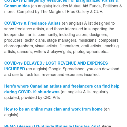
Communities
(en anglais) includes Mutual Aid Funds, Petitions &
more. Compiled by The Margin of Eras Gallery & CUE.
COVID-19 & Freelance Artists
(en anglais) A list designed to
serve freelance artists, and those interested in supporting the
independent artist community, including actors, designers,
producers, technicians, stage managers, musicians, composers,
choreographers, visual artists, filmmakers, craft artists, teaching
artists, dancers, writers & playwrights, photographers etc...
COVID-19 DELAYED / LOST REVENUE AND EXPENSES
INCURRED
(en anglais) Google Spreadsheet you can download
and use to track lost revenue and expenses incurred.
Here's where Canadian artists and freelancers can find help
during COVID-19 shutdowns
(en anglais) A list regularly
updated, provided by CBC Arts
How to be an online musician and work from home
(en
anglais)
REMA (Réseau D’Entraide Mutuelle Dans les Arts)
Page