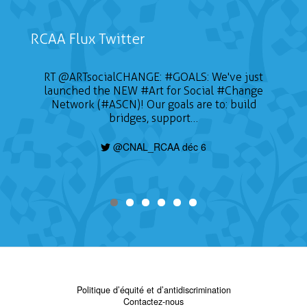
RCAA Flux Twitter
RT
@ARTsocialCHANGE
:
#GOALS
: We've just
launched the NEW
#Art
for Social
#Change
Network (#ASCN)! Our goals are to: build
bridges, support…
@CNAL_RCAA déc 6
Politique d’équité et d’antidiscrimination
Contactez-nous