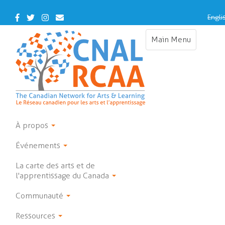
Skip
to
Facebook
Twitter
Instagram
Contact
Engli
main
Us
content
Main Menu
Toggle
navigation
À propos
Événements
La carte des arts et de
l'apprentissage du Canada
Communauté
Ressources