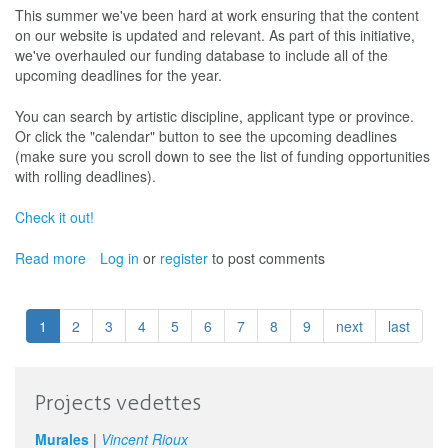
This summer we've been hard at work ensuring that the content
on our website is updated and relevant. As part of this initiative,
we've overhauled our funding database to include all of the
upcoming deadlines for the year.
You can search by artistic discipline, applicant type or province.
Or click the "calendar" button to see the upcoming deadlines
(make sure you scroll down to see the list of funding opportunities
with rolling deadlines).
Check it out!
Read more
about
Log in
or
register
to post comments
Explore
funding
opportunities
1
2
3
4
5
6
7
8
9
next
last
with
our
updated
calendar
Projects vedettes
Murales
|
Vincent Rioux