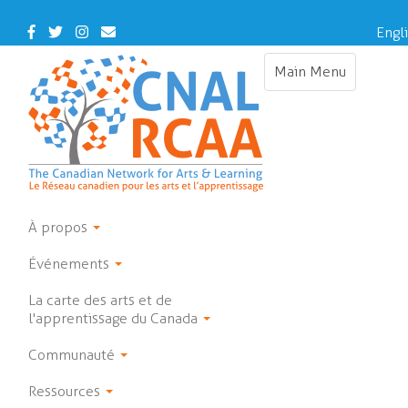
Skip
to
Facebook
Twitter
Instagram
Contact
Engl
main
Us
content
Main Menu
Toggle
navigation
À propos
Événements
La carte des arts et de
l'apprentissage du Canada
Communauté
Ressources