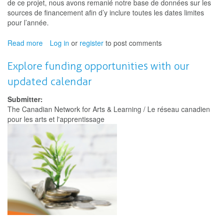
de ce projet, nous avons remanié notre base de données sur les
sources de financement afin d’y inclure toutes les dates limites
pour l’année.
Read more
about
Log in
or
register
to post comments
Explorez
diverses
Explore funding opportunities with our
possibilités
updated calendar
de
financement
Submitter:
dans
The Canadian Network for Arts & Learning / Le réseau canadien
notre
pour les arts et l'apprentissage
calendrier
mis
à
jour