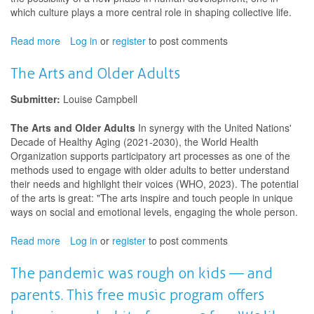
en
which culture plays a more central role in shaping collective life.
transformation
Read more
about
Log in
or
register
to post comments
Culture
at
The Arts and Older Adults
the
Crossroads:
Submitter:
Louise Campbell
Rethinking
the
The Arts and Older Adults
In synergy with the United Nations'
Foundations
Decade of Healthy Aging (2021-2030), the World Health
of
Organization supports participatory art processes as one of the
a
methods used to engage with older adults to better understand
Changing
their needs and highlight their voices (WHO, 2023). The potential
World
of the arts is great: "The arts inspire and touch people in unique
ways on social and emotional levels, engaging the whole person.
Read more
about
Log in
or
register
to post comments
The
Arts
The pandemic was rough on kids — and
and
parents. This free music program offers
Older
Adults