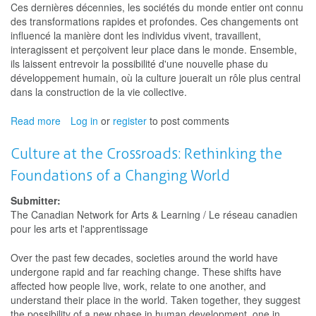
Ces dernières décennies, les sociétés du monde entier ont connu
des transformations rapides et profondes. Ces changements ont
influencé la manière dont les individus vivent, travaillent,
interagissent et perçoivent leur place dans le monde. Ensemble,
ils laissent entrevoir la possibilité d'une nouvelle phase du
développement humain, où la culture jouerait un rôle plus central
dans la construction de la vie collective.
Read more
about
Log in
or
register
to post comments
La
culture
Culture at the Crossroads: Rethinking the
à
Foundations of a Changing World
la
croisée
Submitter:
des
The Canadian Network for Arts & Learning / Le réseau canadien
chemins
pour les arts et l'apprentissage
:
repenser
Over the past few decades, societies around the world have
les
undergone rapid and far reaching change. These shifts have
fondements
affected how people live, work, relate to one another, and
d’un
understand their place in the world. Taken together, they suggest
monde
the possibility of a new phase in human development, one in