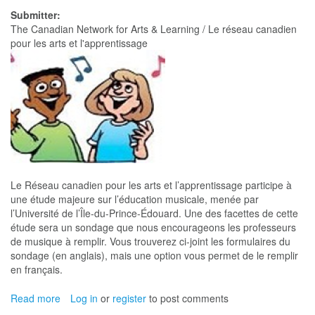
on
Submitter:
kids
The Canadian Network for Arts & Learning / Le réseau canadien
—
pour les arts et l'apprentissage
and
parents.
This
free
music
program
offers
hope,
joy
and
Le Réseau canadien pour les arts et l’apprentissage participe à
a
une étude majeure sur l’éducation musicale, menée par
bit
l’Université de l’Île-du-Prince-Édouard. Une des facettes de cette
of
étude sera un sondage que nous encourageons les professeurs
raucous
de musique à remplir. Vous trouverez ci-joint les formulaires du
fun:
sondage (en anglais), mais une option vous permet de le remplir
‘It’s
en français.
like
school,
Read more
about
Log in
or
register
to post comments
but
Participez
special’