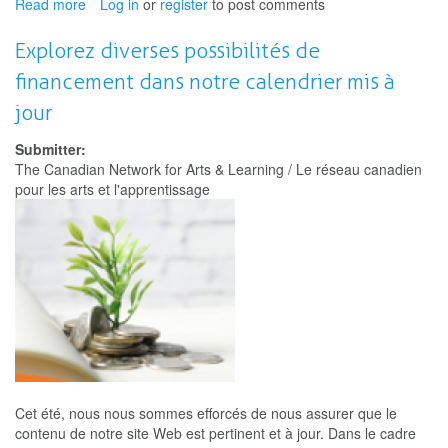
Read more
about
Log in
or
register
to post comments
Participate
in
Explorez diverses possibilités de
a
financement dans notre calendrier mis à
study
of
jour
music
education
Submitter:
in
The Canadian Network for Arts & Learning / Le réseau canadien
Canada
pour les arts et l'apprentissage
Cet été, nous nous sommes efforcés de nous assurer que le
contenu de notre site Web est pertinent et à jour. Dans le cadre