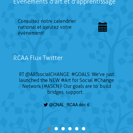
Événements d'art et d'apprentissage
Consultez notre calendrier
national et ajoutez votre
événement!
RCAA Flux Twitter
RT
@ARTsocialCHANGE
:
#GOALS
: We've just
launched the NEW
#Art
for Social
#Change
Network (#ASCN)! Our goals are to: build
bridges, support…
@CNAL_RCAA déc 6