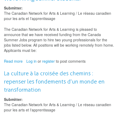
des
étudiants
Submitter:
pour
The Canadian Network for Arts & Learning / Le réseau canadien
l'été
pour les arts et l'apprentissage
!
The Canadian Network for Arts & Learning is pleased to
announce that we have received funding from the Canada
Summer Jobs program to hire two young professionals for the
jobs listed below. All positions will be working remotely from home.
Applicants must be:
Read more
about
Log in
or
register
to post comments
We're
Hiring
La culture à la croisée des chemins :
Summer
repenser les fondements d’un monde en
Students!
transformation
Submitter:
The Canadian Network for Arts & Learning / Le réseau canadien
pour les arts et l'apprentissage