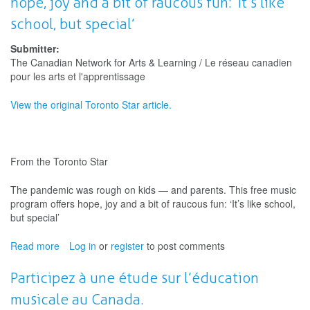
hope, joy and a bit of raucous fun: ‘It’s like
school, but special’
Submitter:
The Canadian Network for Arts & Learning / Le réseau canadien
pour les arts et l'apprentissage
View the original Toronto Star article.
From the Toronto Star
The pandemic was rough on kids — and parents. This free music
program offers hope, joy and a bit of raucous fun: ‘It’s like school,
but special’
Read more
about
Log in
or
register
to post comments
The
pandemic
Participez à une étude sur l’éducation
was
musicale au Canada.
rough