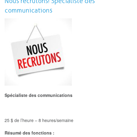
Nous recrutons! Spécialiste des
Coordonnateur/trice
communications
de
la
recherche
et
de
la
base
de
données
Spécialiste des communications
25 $ de l’heure – 8 heures/semaine
Résumé des fonctions :