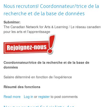
General’s
Nous recrutons! Coordonnateur/trice de la
Medal
recherche et de la base de données
Recipient
to
Submitter:
head
The Canadian Network for Arts & Learning / Le réseau canadien
the
pour les arts et l'apprentissage
Canadian
Network
for
Arts
and
Learning
Coordonnateur/trice de la recherche et de la base de
données
Salaire déterminé en fonction de l’expérience
Résumé des fonctions
Read more
about
Log in
or
register
to post comments
Nous
recrutons!