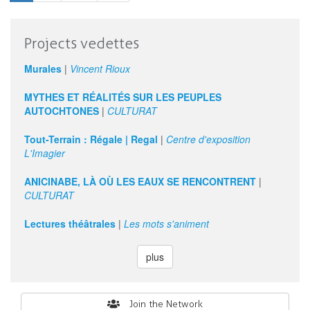
les
animateurs
du
Projects vedettes
domaine
des
Murales
|
Vincent Rioux
arts
et
MYTHES ET RÉALITÉS SUR LES PEUPLES
de
AUTOCHTONES
|
CULTURAT
l’apprentissage
Tout-Terrain : Régale | Regal
|
Centre d'exposition
L'Imagier
ANICINABE, LÀ OÙ LES EAUX SE RENCONTRENT
|
CULTURAT
Lectures théâtrales
|
Les mots s'animent
plus
Search
Join the Network