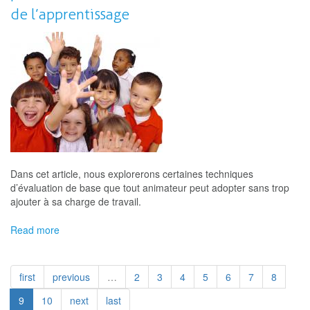
CNAL's
de l’apprentissage
Mapping
Project
Dans cet article, nous explorerons certaines techniques
d’évaluation de base que tout animateur peut adopter sans trop
ajouter à sa charge de travail.
Read more
about
Quelques
techniques
d’évaluation
first
previous
…
2
3
4
5
6
7
8
simples
pour
9
10
next
last