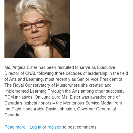
sera
à
la
tête
du
Réseau
canadien
pour
les
arts
et
l’apprentissage
Ms. Angela Elster has been recruited to serve as Executive
(RCAA).
Director of CNAL following three decades of leadership in the field
of Arts and Learning, most recently as Senior Vice President of
The Royal Conservatory of Music where she created and
implemented Learning Through the Arts among other successful
RCM initiatives. On June 23rd Ms. Elster was awarded one of
Canada’s highest honors – the Meritorious Service Medal from
the Right Honourable David Johnston, Governor General of
Canada.
Read more
about
Log in
or
register
to post comments
Governor