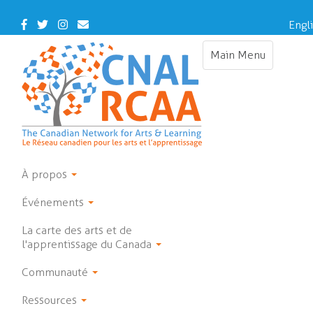
Skip
to
Facebook
Twitter
Instagram
Contact
Engl
main
Us
content
Main Menu
Toggle
navigation
À propos
Événements
La carte des arts et de
l'apprentissage du Canada
Communauté
Ressources