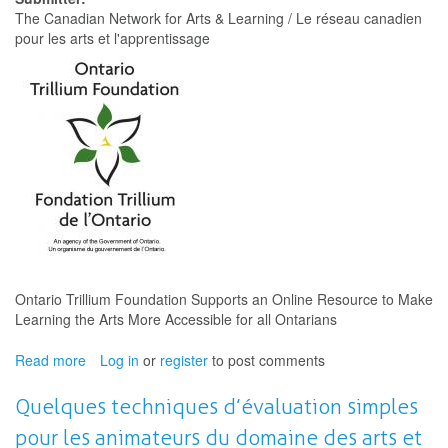
appuie
The Canadian Network for Arts & Learning / Le réseau canadien
la
pour les arts et l'apprentissage
création
d’une
ressource
en
ligne
pour
rendre
l’éducation
par
les
arts
accessible
à
Ontario Trillium Foundation Supports an Online Resource to Make
tous
Learning the Arts More Accessible for all Ontarians
les
Ontariens
Read more
about
Log in
or
register
to post comments
et
Ontario
Ontariennes
Trillium
Quelques techniques d’évaluation simples
Foundation
pour les animateurs du domaine des arts et
supports