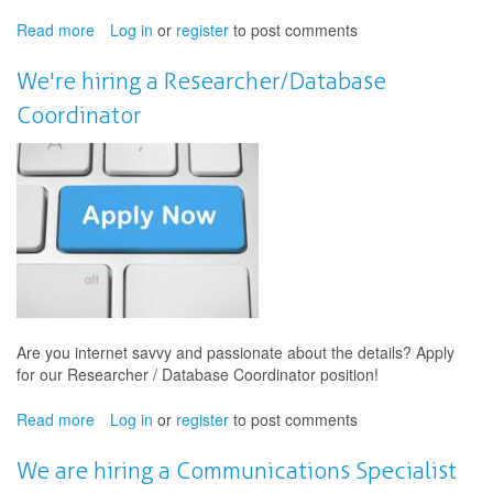
Read more
about
Log in
or
register
to post comments
Nous
recrutons!
We're hiring a Researcher/Database
Spécialiste
Coordinator
des
communications
Are you internet savvy and passionate about the details? Apply
for our Researcher / Database Coordinator position!
Read more
about
Log in
or
register
to post comments
We're
hiring
We are hiring a Communications Specialist
a