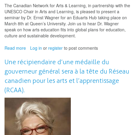
The Canadian Network for Arts & Learning, in partnership with the
UNESCO Chair in Arts and Learning, is pleased to present a
seminar by Dr. Ernst Wagner for an Eduarts Hub taking place on
March 8th at Queen’s University. Join us to hear Dr. Wagner
speak on how arts education fits into global plans for education,
culture and sustainable development.
Read more
about
Log in
or
register
to post comments
We
are
Une récipiendaire d’une médaille du
pleased
gouverneur général sera à la tête du Réseau
to
present
canadien pour les arts et l’apprentissage
Dr.
(RCAA).
Ernst
Wagner
for
our
next
Eduarts
Hub
in