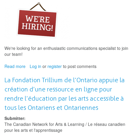
Researcher/Database
Coordinator
We're looking for an enthusiastic communications specialist to join
our team!
Read more
about
Log in
or
register
to post comments
We
are
La Fondation Trillium de l’Ontario appuie la
hiring
création d’une ressource en ligne pour
a
Communications
rendre l’éducation par les arts accessible à
Specialist
tous les Ontariens et Ontariennes
Submitter:
The Canadian Network for Arts & Learning / Le réseau canadien
pour les arts et l'apprentissage