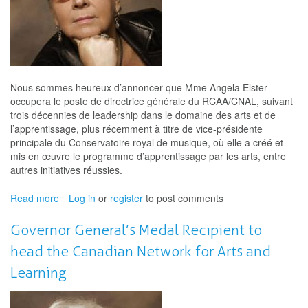
Kingston
Nous sommes heureux d’annoncer que Mme Angela Elster
occupera le poste de directrice générale du RCAA/CNAL, suivant
trois décennies de leadership dans le domaine des arts et de
l’apprentissage, plus récemment à titre de vice-présidente
principale du Conservatoire royal de musique, où elle a créé et
mis en œuvre le programme d’apprentissage par les arts, entre
autres initiatives réussies.
Read more
about
Log in
or
register
to post comments
Une
récipiendaire
Governor General’s Medal Recipient to
d’une
head the Canadian Network for Arts and
médaille
du
Learning
gouverneur
général