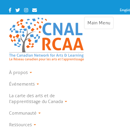
Skip
to
Facebook
Twitter
Instagram
Contact
Engli
main
Us
content
Main Menu
Toggle
navigation
À propos
Événements
La carte des arts et de
l'apprentissage du Canada
Communauté
Ressources