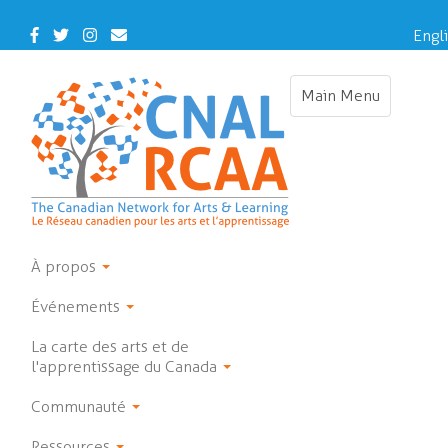
Skip
to
Facebook
Twitter
Instagram
Contact
Engl
main
Us
Franç
content
Main Menu
Toggle
navigation
À propos
Événements
La carte des arts et de
l'apprentissage du Canada
Communauté
Ressources