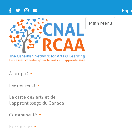
Skip
to
Facebook
Twitter
Instagram
Contact
Engl
main
Us
content
Main Menu
Toggle
navigation
À propos
Événements
La carte des arts et de
l'apprentissage du Canada
Communauté
Ressources