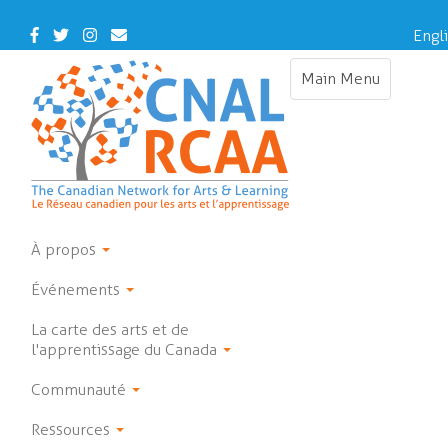
Skip
to
Facebook
Twitter
Instagram
Contact
Engl
main
Us
content
Main Menu
Toggle
navigation
À propos
Événements
La carte des arts et de
l'apprentissage du Canada
Communauté
Ressources