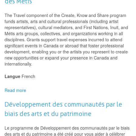
des Métis
-
Programme
de
The Travel component of the Create, Know and Share program
subvention
funds artists, arts and cultural professionals (including artist
aux
representatives), cultural mediators, and First Nations, Inuit, and
artistes
Métis arts groups, collectives, and organizations working in all
individuels
disciplines. Grants support travel expenses incurred to attend
significant events in Canada or abroad that foster professional
development, enabling you or the artists you represent to create
new opportunities or expand your presence in Canada and
internationally.
Langue
French
Read more
about
Conseil
des
Développement des communautés par le
arts
biais des arts et du patrimoine
du
Canada
-
Le programme de Développement des communautés par le biais
Déplacements
des arts et du patrimoine a été créé pour vous aider à célébrer