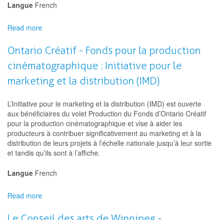
Langue
French
Read more
about
Conseil
des
Ontario Créatif - Fonds pour la production
Arts
cinématographique : Initiative pour le
de
l'Ontario
marketing et la distribution (IMD)
:
Artistes
L’Initiative pour le marketing et la distribution (IMD) est ouverte
visuels
aux bénéficiaires du volet Production du Fonds d’Ontario Créatif
–
pour la production cinématographique et vise à aider les
projets
producteurs à contribuer significativement au marketing et à la
de
distribution de leurs projets à l’échelle nationale jusqu’à leur sortie
création
et tandis qu’ils sont à l’affiche.
Langue
French
Read more
about
Ontario
Créatif
Le Conseil des arts de Winnipeg -