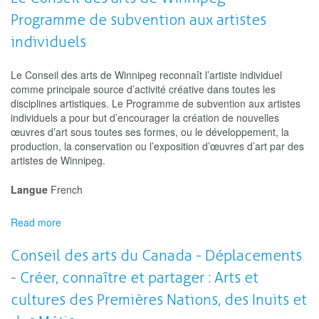
-
Programme de subvention aux artistes
Fonds
pour
individuels
la
production
Le Conseil des arts de Winnipeg reconnaît l’artiste individuel
cinématographique
comme principale source d’activité créative dans toutes les
:
disciplines artistiques. Le Programme de subvention aux artistes
Initiative
individuels a pour but d’encourager la création de nouvelles
pour
œuvres d’art sous toutes ses formes, ou le développement, la
le
production, la conservation ou l’exposition d’œuvres d’art par des
marketing
artistes de Winnipeg.
et
la
Langue
French
distribution
(IMD)
Read more
about
Le
Conseil
Conseil des arts du Canada - Déplacements
des
- Créer, connaître et partager : Arts et
arts
de
cultures des Premières Nations, des Inuits et
Winnipeg