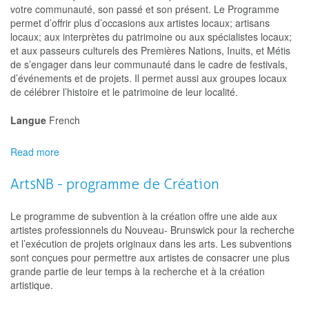
-
votre communauté, son passé et son présent. Le Programme
Créer,
permet d’offrir plus d’occasions aux artistes locaux; artisans
connaître
locaux; aux interprètes du patrimoine ou aux spécialistes locaux;
et
et aux passeurs culturels des Premières Nations, Inuits, et Métis
partager
de s’engager dans leur communauté dans le cadre de festivals,
:
d’événements et de projets. Il permet aussi aux groupes locaux
Arts
de célébrer l’histoire et le patrimoine de leur localité.
et
cultures
Langue
French
des
Premières
Read more
about
Nations,
Développement
des
des
ArtsNB - programme de Création
Inuits
communautés
et
par
des
Le programme de subvention à la création offre une aide aux
le
Métis
artistes professionnels du Nouveau- Brunswick pour la recherche
biais
et l’exécution de projets originaux dans les arts. Les subventions
des
sont conçues pour permettre aux artistes de consacrer une plus
arts
grande partie de leur temps à la recherche et à la création
et
artistique.
du
patrimoine