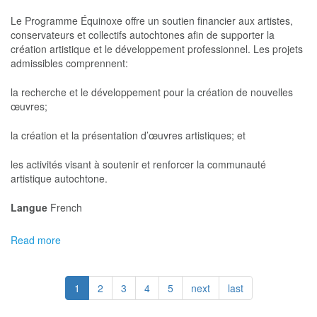
Canada
-
Le Programme Équinoxe offre un soutien financier aux artistes,
Projets
conservateurs et collectifs autochtones afin de supporter la
à
création artistique et le développement professionnel. Les projets
court
admissibles comprennent:
terme
Créer,
la recherche et le développement pour la création de nouvelles
connaître
œuvres;
et
partager
la création et la présentation d’œuvres artistiques; et
:
Arts
les activités visant à soutenir et renforcer la communauté
et
artistique autochtone.
cultures
des
Langue
French
Premières
Nations,
Read more
about
des
ArtsNB
Inuits
-
et
Programme
des
1
2
3
4
5
next
last
Équinoxe
Métis
pour