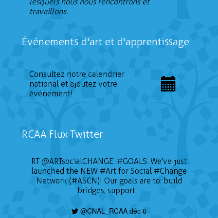
lesquels nous nous rencontrons et
travaillons.
Événements d'art et d'apprentissage
Consultez notre calendrier
national et ajoutez votre
événement!
RCAA Flux Twitter
RT
@ARTsocialCHANGE
:
#GOALS
: We've just
launched the NEW
#Art
for Social
#Change
Network (#ASCN)! Our goals are to: build
bridges, support…
@CNAL_RCAA déc 6