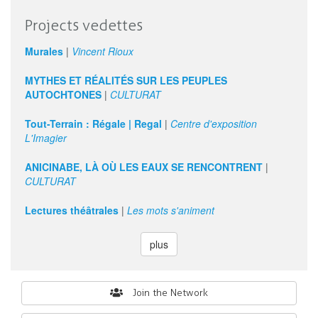
les
artistes
Projects vedettes
autochtones
Murales
|
Vincent Rioux
MYTHES ET RÉALITÉS SUR LES PEUPLES
AUTOCHTONES
|
CULTURAT
Tout-Terrain : Régale | Regal
|
Centre d'exposition
L'Imagier
ANICINABE, LÀ OÙ LES EAUX SE RENCONTRENT
|
CULTURAT
Lectures théâtrales
|
Les mots s'animent
plus
Search
Join the Network
form