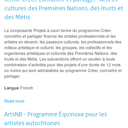
de
l'Ontario
cultures des Premières Nations, des Inuits et
-
des Métis
Artistes
en
milieu
La composante Projets à court terme du programme Créer,
communautaire
connaître et partager finance les artistes professionnels et les
et
artistes en devenir, les passeurs culturels, les professionnels des
scolaire
milieux artistique et culturel, les groupes, les collectifs et les
–
organismes artistiques et culturels des Premières Nations, des
projets
Inuits et des Métis. Les subventions offrent un soutien à toute
combinaison d’activités pour des projets d’une durée de 12 mois
ou moins qui sont admissibles au programme Créer, connaître et
partager.
Langue
French
Read more
about
Conseil
des
ArtsNB - Programme Équinoxe pour les
arts
artistes autochtones
du