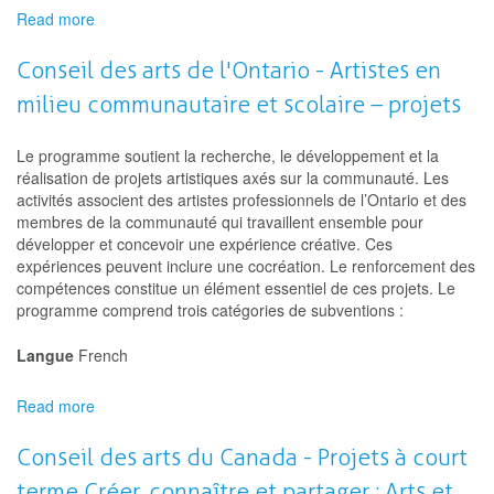
Read more
about
Conseil
des
Conseil des arts de l'Ontario - Artistes en
arts
milieu communautaire et scolaire – projets
de
l'Ontario
-
Le programme soutient la recherche, le développement et la
Artistes
réalisation de projets artistiques axés sur la communauté. Les
visuels
activités associent des artistes professionnels de l’Ontario et des
–
membres de la communauté qui travaillent ensemble pour
projets
développer et concevoir une expérience créative. Ces
de
expériences peuvent inclure une cocréation. Le renforcement des
création
compétences constitue un élément essentiel de ces projets. Le
programme comprend trois catégories de subventions :
Langue
French
Read more
about
Conseil
des
Conseil des arts du Canada - Projets à court
arts
terme Créer, connaître et partager : Arts et