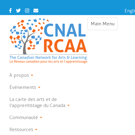
Skip
to
Facebook
Twitter
Instagram
Contact
Engl
main
Us
content
Main Menu
Toggle
navigation
À propos
Événements
La carte des arts et de
l'apprentissage du Canada
Communauté
Ressources