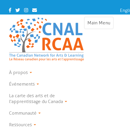
Skip
to
Facebook
Twitter
Instagram
Contact
Engl
main
Us
content
Main Menu
Toggle
navigation
À propos
Événements
La carte des arts et de
l'apprentissage du Canada
Communauté
Ressources