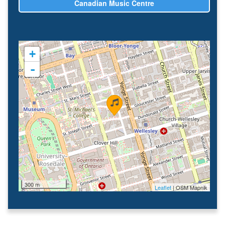
Canadian Music Centre
+
-
300 m
Leaflet
| OSM Mapnik