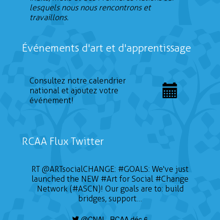
lesquels nous nous rencontrons et
travaillons.
Événements d'art et d'apprentissage
Consultez notre calendrier
national et ajoutez votre
événement!
RCAA Flux Twitter
RT
@ARTsocialCHANGE
:
#GOALS
: We've just
launched the NEW
#Art
for Social
#Change
Network (#ASCN)! Our goals are to: build
bridges, support…
@CNAL_RCAA déc 6