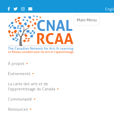
Skip
to
Facebook
Twitter
Instagram
Contact
Engl
main
Us
content
Main Menu
Toggle
navigation
À propos
Événements
La carte des arts et de
l'apprentissage du Canada
Communauté
Ressources