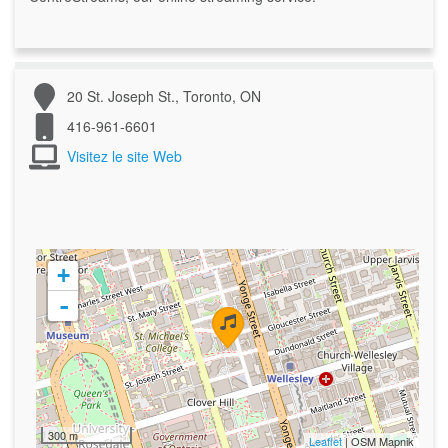
20 St. Joseph St., Toronto, ON
416-961-6601
Visitez le site Web
+
-
300 m
Leaflet
| OSM Mapnik