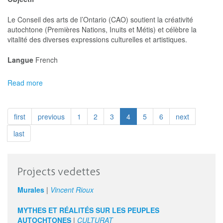
de
compétences
Le Conseil des arts de l’Ontario (CAO) soutient la créativité
et
autochtone (Premières Nations, Inuits et Métis) et célèbre la
de
vitalité des diverses expressions culturelles et artistiques.
carrière
–
Langue
French
professionnels
des
arts
Read more
about
autochtones
Conseil
et
des
de
art
first
previous
1
2
3
4
5
6
next
la
de
diversité
l'Ontario
last
culturelle
-
Artistes
autochtones
Projects vedettes
en
milieu
Murales
|
Vincent Rioux
communautaire
et
MYTHES ET RÉALITÉS SUR LES PEUPLES
scolaire
AUTOCHTONES
|
CULTURAT
–