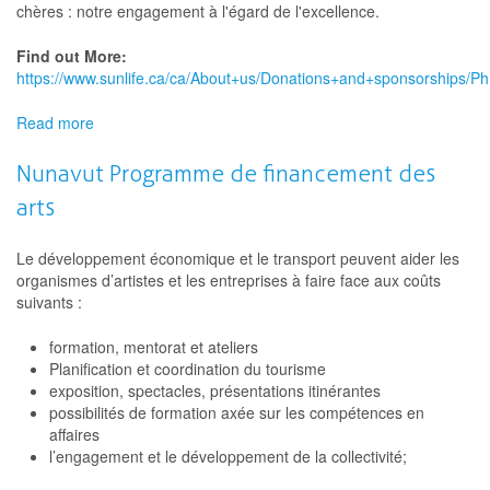
chères : notre engagement à l'égard de l'excellence.
Find out More:
https://www.sunlife.ca/ca/About+us/Donations+and+sponsorships/P
Read more
about
Sun
Life
Nunavut Programme de financement des
programme
arts
national
Fière
de
Le développement économique et le transport peuvent aider les
favoriser
organismes d’artistes et les entreprises à faire face aux coûts
l'accès
suivants :
aux
artsᴹᴰ
formation, mentorat et ateliers
Planification et coordination du tourisme
exposition, spectacles, présentations itinérantes
possibilités de formation axée sur les compétences en
affaires
l’engagement et le développement de la collectivité;