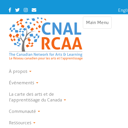
Skip
to
Facebook
Twitter
Instagram
Contact
Engl
main
Us
content
Main Menu
Toggle
navigation
À propos
Événements
La carte des arts et de
l'apprentissage du Canada
Communauté
Ressources