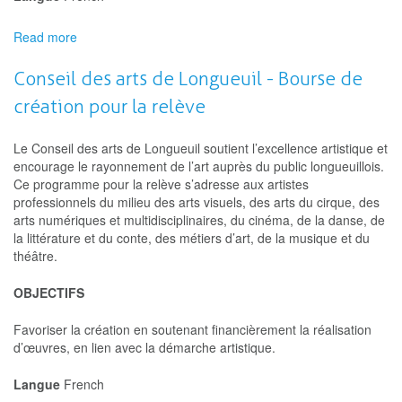
Read more
about
Conseil
des
Conseil des arts de Longueuil - Bourse de
arts
création pour la relève
de
Longueuil
-
Le Conseil des arts de Longueuil soutient l’excellence artistique et
Bourse
encourage le rayonnement de l’art auprès du public longueuillois.
de
Ce programme pour la relève s’adresse aux artistes
création
professionnels du milieu des arts visuels, des arts du cirque, des
arts numériques et multidisciplinaires, du cinéma, de la danse, de
la littérature et du conte, des métiers d’art, de la musique et du
théâtre.
OBJECTIFS
Favoriser la création en soutenant financièrement la réalisation
d’œuvres, en lien avec la démarche artistique.
Langue
French