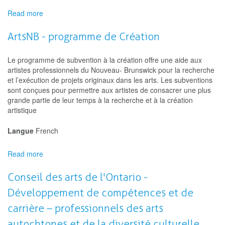
Read more
about
Conseil
des
ArtsNB - programme de Création
arts
de
Le programme de subvention à la création offre une aide aux
Longueuil
artistes professionnels du Nouveau- Brunswick pour la recherche
-
et l’exécution de projets originaux dans les arts. Les subventions
Bourse
sont conçues pour permettre aux artistes de consacrer une plus
de
grande partie de leur temps à la recherche et à la création
création
artistique
pour
la
Langue
French
relève
Read more
about
ArtsNB
-
Conseil des arts de l'Ontario -
programme
Développement de compétences et de
de
Création
carrière – professionnels des arts
autochtones et de la diversité culturelle