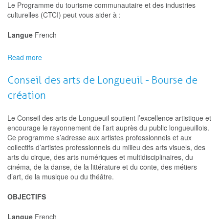
Le Programme du tourisme communautaire et des industries
culturelles (CTCI) peut vous aider à :
Langue
French
Read more
about
Nunavut
Programme
Conseil des arts de Longueuil - Bourse de
de
création
financement
des
arts
Le Conseil des arts de Longueuil soutient l’excellence artistique et
encourage le rayonnement de l’art auprès du public longueuillois.
Ce programme s’adresse aux artistes professionnels et aux
collectifs d’artistes professionnels du milieu des arts visuels, des
arts du cirque, des arts numériques et multidisciplinaires, du
cinéma, de la danse, de la littérature et du conte, des métiers
d’art, de la musique ou du théâtre.
OBJECTIFS
Langue
French