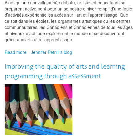
Alors qu’une nouvelle année débute, artistes et éducateurs se
préparent activement pour un semestre d’hiver rempli d’une foule
d’activités expérientielles axées sur l’art et l’apprentissage. Que
ce soit dans les écoles, les organismes artistiques ou les centres
communautaires, les Canadiens et Canadiennes de tous les âges
et niveaux d’aptitude exploreront le monde et se découvriront
grâce aux arts et à l’apprentissage.
Read more
about
Jennifer Petrilli's blog
Comment
améliorer
Improving the quality of arts and learning
la
programming through assessment
qualité
de
la
programmation
d’art
et
d’apprentissage
au
moyen
de