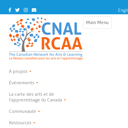
Skip
to
Facebook
Twitter
Instagram
Contact
Engl
main
Us
content
Main Menu
Toggle
navigation
À propos
Événements
La carte des arts et de
l'apprentissage du Canada
Communauté
Ressources