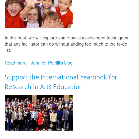
des
arts
et
de
l’apprentissage
In this post, we will explore some basic assessment techniques
that any facilitator can do without adding too much to the to-do
list.
Read more
about
Jennifer Petrilli's blog
Simple
assessment
Support the International Yearbook for
techniques
Research in Arts Education
for
arts
and
learning
facilitators