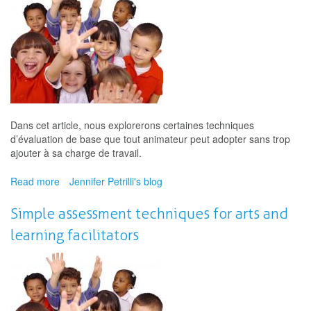
Dans cet article, nous explorerons certaines techniques
d’évaluation de base que tout animateur peut adopter sans trop
ajouter à sa charge de travail.
Read more
about
Jennifer Petrilli's blog
Quelques
techniques
Simple assessment techniques for arts and
d’évaluation
learning facilitators
simples
pour
les
animateurs
du
domaine