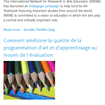
The International Network for Research in Arts Education (INRAE)
has launched an
Indiegogo campaign
to help fund its 4th
Yearbook featuring important studies from around the world.
INRAE is committed to a vision of education in which the arts play
a central and critically important role.
Read more
about
Jennifer Petrilli's blog
Support
the
Comment améliorer la qualité de la
International
programmation d’art et d’apprentissage au
Yearbook
for
moyen de l’évaluation
Research
in
Arts
Education