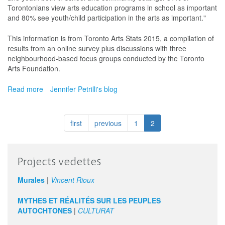
Torontonians view arts education programs in school as important
and 80% see youth/child participation in the arts as important."
This information is from Toronto Arts Stats 2015, a compilation of
results from an online survey plus discussions with three
neighbourhood-based focus groups conducted by the Toronto
Arts Foundation.
Read more
about
Jennifer Petrilli's blog
81%
of
Torontonians
first
previous
1
2
see
arts
education
in
Projects vedettes
schools
as
Murales
|
Vincent Rioux
important
MYTHES ET RÉALITÉS SUR LES PEUPLES
AUTOCHTONES
|
CULTURAT