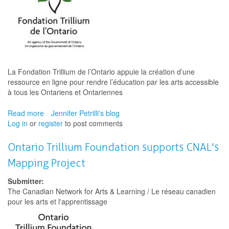
La Fondation Trillium de l’Ontario appuie la création d’une
ressource en ligne pour rendre l’éducation par les arts accessible
à tous les Ontariens et Ontariennes
Read more
about
Jennifer Petrilli's blog
Log in
or
register
La
to post comments
Fondation
Trillium
Ontario Trillium Foundation supports CNAL's
de
Mapping Project
l’Ontario
appuie
Submitter:
la
The Canadian Network for Arts & Learning / Le réseau canadien
création
pour les arts et l'apprentissage
d’une
ressource
en