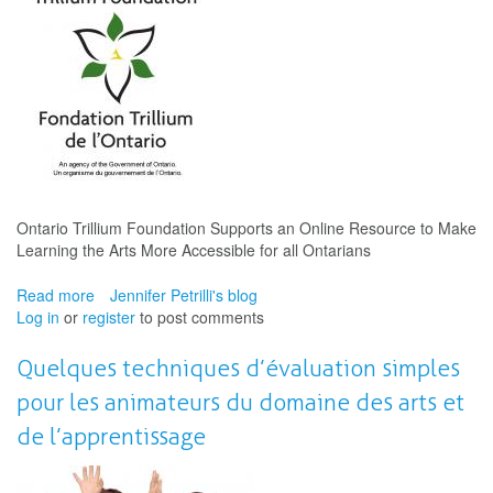
ligne
pour
rendre
l’éducation
par
les
arts
accessible
à
tous
Ontario Trillium Foundation Supports an Online Resource to Make
les
Learning the Arts More Accessible for all Ontarians
Ontariens
et
Read more
about
Jennifer Petrilli's blog
Ontariennes
Log in
or
register
Ontario
to post comments
Trillium
Foundation
Quelques techniques d’évaluation simples
supports
pour les animateurs du domaine des arts et
CNAL's
Mapping
de l’apprentissage
Project