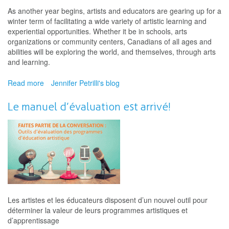
l’évaluation
As another year begins, artists and educators are gearing up for a
winter term of facilitating a wide variety of artistic learning and
experiential opportunities. Whether it be in schools, arts
organizations or community centers, Canadians of all ages and
abilities will be exploring the world, and themselves, through arts
and learning.
Read more
about
Jennifer Petrilli's blog
Improving
the
Le manuel d’évaluation est arrivé!
quality
of
arts
and
learning
programming
through
assessment
Les artistes et les éducateurs disposent d’un nouvel outil pour
déterminer la valeur de leurs programmes artistiques et
d’apprentissage