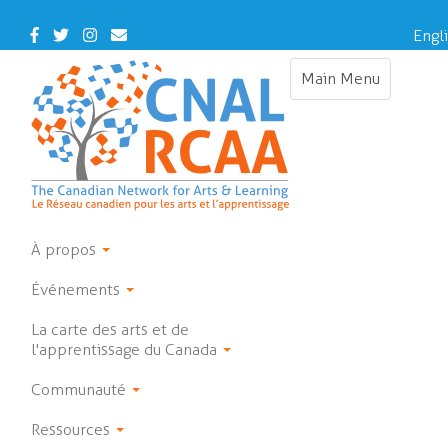
Skip
to
Facebook
Twitter
Instagram
Contact
Engl
main
Us
content
Main Menu
Toggle
navigation
À propos
Événements
La carte des arts et de
l'apprentissage du Canada
Communauté
Ressources