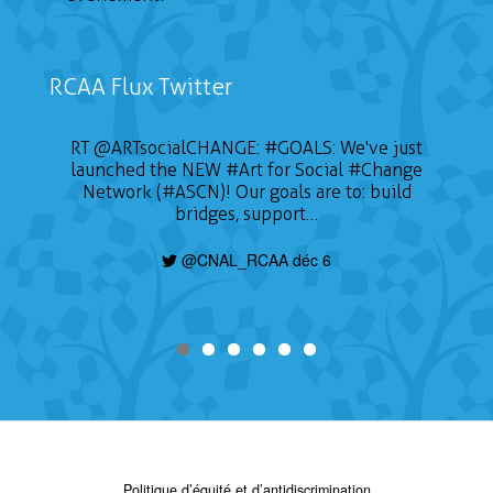
RCAA Flux Twitter
RT
@ARTsocialCHANGE
:
#GOALS
: We've just
launched the NEW
#Art
for Social
#Change
Network (#ASCN)! Our goals are to: build
bridges, support…
@CNAL_RCAA déc 6
Politique d’équité et d’antidiscrimination