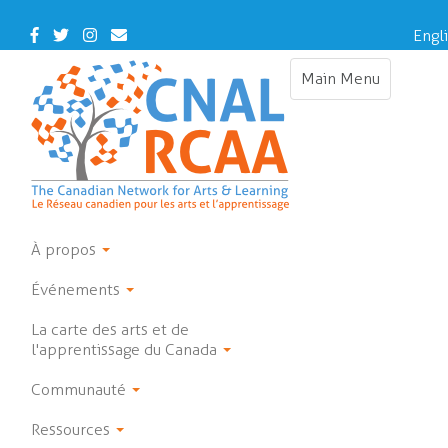
Skip
to
Facebook
Twitter
Instagram
Contact
Engl
main
Us
content
Main Menu
Toggle
navigation
À propos
Événements
La carte des arts et de
l'apprentissage du Canada
Communauté
Ressources