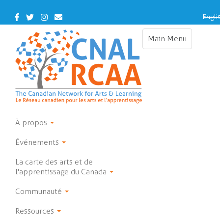
Skip
to
Facebook
Twitter
Instagram
Contact
Engli
main
Us
content
Main Menu
Toggle
navigation
À propos
Événements
La carte des arts et de
l'apprentissage du Canada
Communauté
Ressources