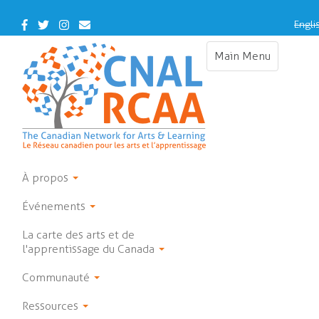
Skip
to
Facebook
Twitter
Instagram
Contact
Engli
main
Us
content
Main Menu
Toggle
navigation
À propos
Événements
La carte des arts et de
l'apprentissage du Canada
Communauté
Ressources