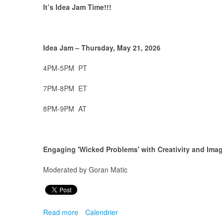
It’s Idea Jam Time!!!
Idea Jam – Thursday, May 21, 2026
4PM-5PM PT
7PM-8PM ET
8PM-9PM AT
Engaging 'Wicked Problems' with Creativity and Imagi
Moderated by Goran Matic
Read more
about
Calendrier
Idea