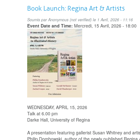
Jam
Book Launch: Regina Art & Artists
-
Engaging
Soumis par
Anonymous (not verified)
le 1 Avril, 2026 - 11:16
'Wicked
Event Date and Time:
Mercredi, 15 Avril, 2026 - 18:00
Problems'
with
Creativity
and
Imagination
WEDNESDAY, APRIL 15, 2026
Talk at 6.00 pm
Darke Hall, University of Regina
A presentation featuring gallerist Susan Whitney and ar
Philip Dombowski, author of the newly published Regina Art