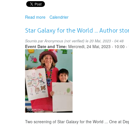
Read more
about
Calendrier
Consultation :
Dynamiser
Star Galaxy for the World ... Author st
les
milieux
Soumis par
Anonymous (not verified)
le 20 Mai, 2023 - 04:48
francophones
Event Date and Time:
Mercredi, 24 Mai, 2023 -
10:00
-
grâce
à
l’art
dans
nos
écoles
Two screening of Star Galaxy for the World ... One at D