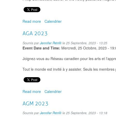
Read more
about
Calendrier
Book
Launch:
AGA 2023
Regina
Art
Soumis par
Jennifer Petrilli
le 25 Septembre, 2023 - 13:25
&
Event Date and Time:
Mercredi, 25 Octobre, 2023 - 19:
Artists
Joignez-vous au Réseau canadien pour les arts et l'appr
Tout le monde est invité à y assister. Seuls les membre
Read more
about
Calendrier
AGA
2023
AGM 2023
Soumis par
Jennifer Petrilli
le 25 Septembre, 2023 - 13:18