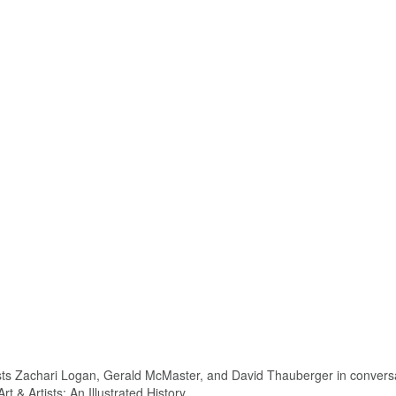
tists Zachari Logan, Gerald McMaster, and David Thauberger in conversa
 & Artists: An Illustrated History.