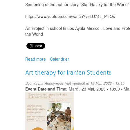
Screening of the author story "Star Galaxy for the World
https://www.youtube.com/watch?v=LU74L_PizQs
Art Project in school in Los Ayala Mexico - Love and Pro
the World
Read more
about
Calendrier
Star
Galaxy
Art therapy for Iranian Students
for
the
Soumis par
Anonymous (not verified)
le 19 Mai, 2023 - 13:15
World
Event Date and Time:
Mardi, 23 Mai, 2023 - 13:00
-
Mar
...
Author
story
screened