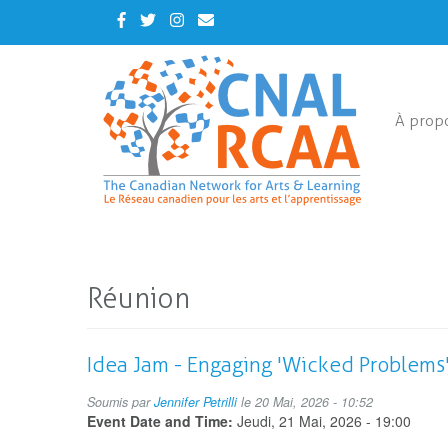
Skip
Facebook
Twitter
Instagram
Contact
to
Us
main
content
À prop
Réunion
Idea Jam - Engaging 'Wicked Problems'
Soumis par
Jennifer Petrilli
le 20 Mai, 2026 - 10:52
Event Date and Time:
Jeudi, 21 Mai, 2026 - 19:00