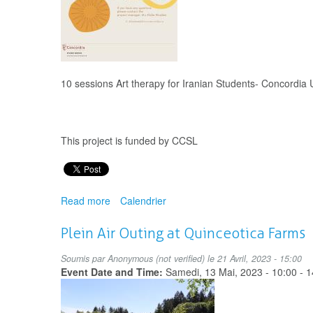
10 sessions Art therapy for Iranian Students- Concordia U
This project is funded by CCSL
Read more
about
Calendrier
Art
therapy
Plein Air Outing at Quinceotica Farms
for
Iranian
Soumis par
Anonymous (not verified)
le 21 Avril, 2023 - 15:00
Students
Event Date and Time:
Samedi, 13 Mai, 2023 -
10:00
-
1