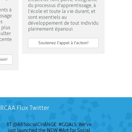
du processus d’apprentissage, à
nts à
l’école et toute la vie durant, et
issage
sont essentiels au
es
développement de tout individu
n plus
pleinement épanoui.
ulter
écente
Soutenez l'appel à l'action!
sion!
RCAA Flux Twitter
RT
@ARTsocialCHANGE
:
#GOALS
: We've
just launched the NEW
#Art
for Social