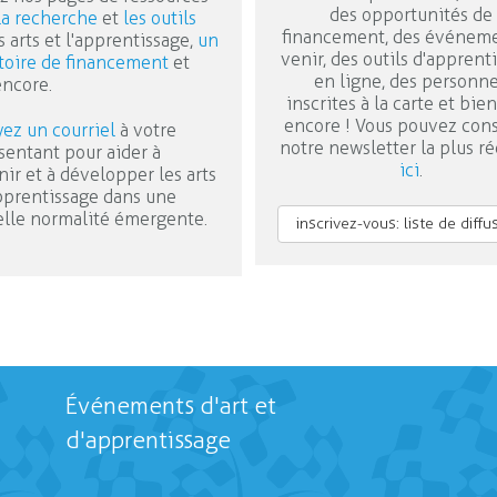
des opportunités de
la recherche
et
les outils
financement, des événeme
s arts et l'apprentissage,
un
venir, des outils d'apprent
toire de financement
et
en ligne, des personn
encore.
inscrites à la carte et bie
encore ! Vous pouvez cons
ez un courriel
à votre
notre newsletter la plus r
sentant pour aider à
ici
.
nir et à développer les arts
apprentissage dans une
lle normalité émergente.
inscrivez-vous: liste de diffu
Événements d'art et
d'apprentissage