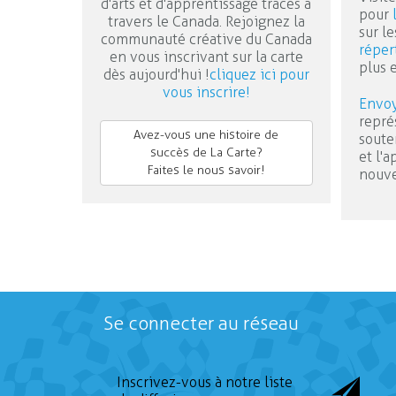
d'arts et d'apprentissage tracés à
pour
travers le Canada. Rejoignez la
sur le
communauté créative du Canada
réper
en vous inscrivant sur la carte
plus 
dès aujourd'hui !
cliquez ici pour
vous inscrire!
Envoy
repré
Avez-vous une histoire de
soute
succès de La Carte?
et l'
Faites le nous savoir!
nouve
Se connecter au réseau
Inscrivez-vous à notre liste