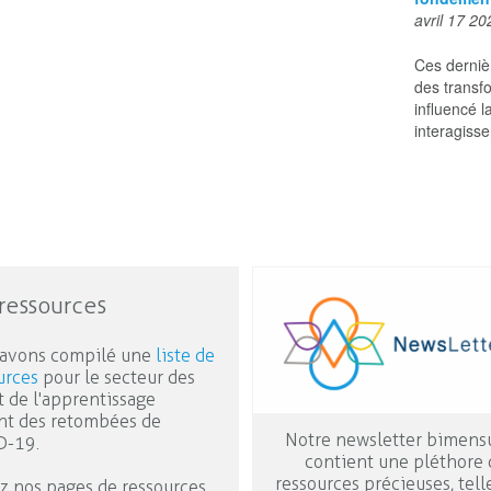
avril 17 20
Ces derniè
des transf
influencé l
interagisse
ressources
avons compilé une
liste de
urces
pour le secteur des
t de l'apprentissage
ant des retombées de
Notre newsletter bimens
D-19.
contient une pléthore 
ressources précieuses, tell
ez nos pages de ressources