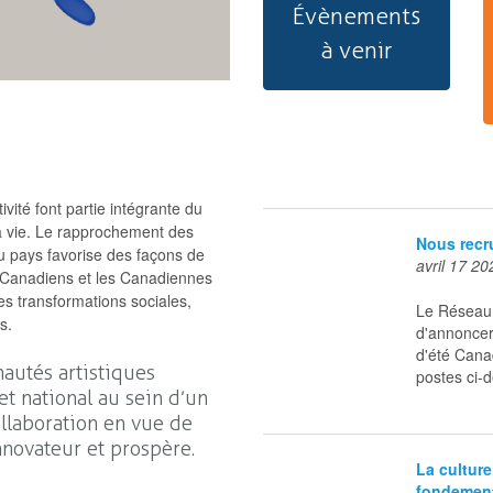
Évènements
à venir
ité font partie intégrante du
la vie. Le rapprochement des
Nous recru
u pays favorise des façons de
avril 17 20
es Canadiens et les Canadiennes
es transformations sociales,
Le Réseau 
s.
d'annoncer
d'été Cana
autés artistiques
postes ci-d
et national au sein d’un
llaboration en vue de
nnovateur et prospère.
La culture
fondement