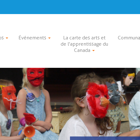
os
Événements
La carte des arts et
Communa
de l'apprentissage du
Canada