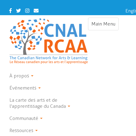
Skip
to
Facebook
Twitter
Instagram
Contact
Engl
main
Us
content
Main Menu
Toggle
navigation
À propos
Événements
La carte des arts et de
l'apprentissage du Canada
Communauté
Ressources