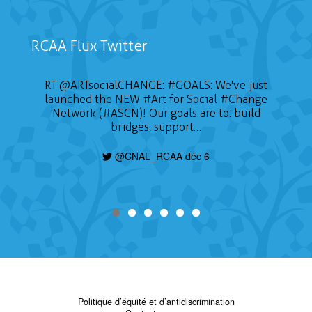
RCAA Flux Twitter
RT
@ARTsocialCHANGE
:
#GOALS
: We've just
launched the NEW
#Art
for Social
#Change
Network (#ASCN)! Our goals are to: build
bridges, support…
@CNAL_RCAA déc 6
Politique d’équité et d’antidiscrimination