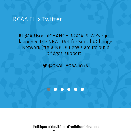
RCAA Flux Twitter
RT
@ARTsocialCHANGE
:
#GOALS
: We've just
launched the NEW
#Art
for Social
#Change
Network (#ASCN)! Our goals are to: build
bridges, support…
@CNAL_RCAA déc 6
Politique d’équité et d’antidiscrimination