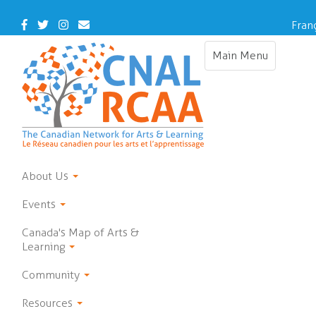
Skip
to
Facebook
Twitter
Instagram
Contact
Fran
main
Us
content
Main Menu
Toggle
navigation
About Us
Events
Canada's Map of Arts &
Learning
Community
Resources