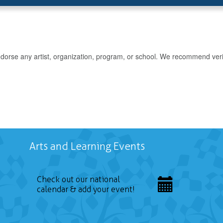
rse any artist, organization, program, or school. We recommend verifyin
Arts and Learning Events
Check out our national
calendar & add your event!