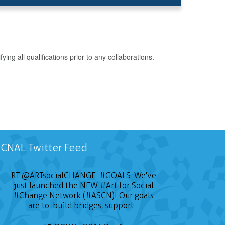
g all qualifications prior to any collaborations.
CNAL Twitter Feed
RT
@ARTsocialCHANGE
:
#GOALS
: We've
just launched the NEW
#Art
for Social
#Change
Network (#ASCN)! Our goals
are to: build bridges, support…