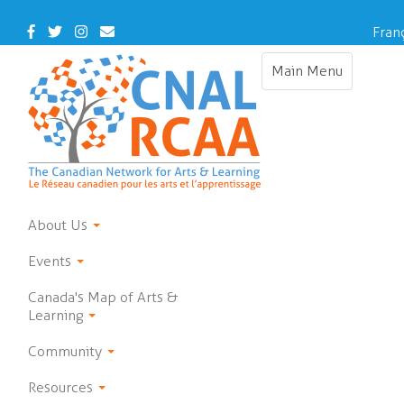
Skip
to
Facebook
Twitter
Instagram
Contact
Fran
main
Us
content
Main Menu
Toggle
navigation
About Us
Events
Canada's Map of Arts &
Learning
Community
Resources