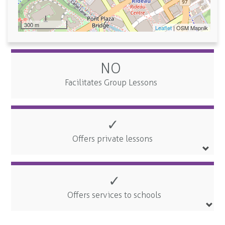
300 m
Leaflet
| OSM Mapnik
NO
Facilitates Group Lessons
✓
Offers private lessons
✓
Offers services to schools